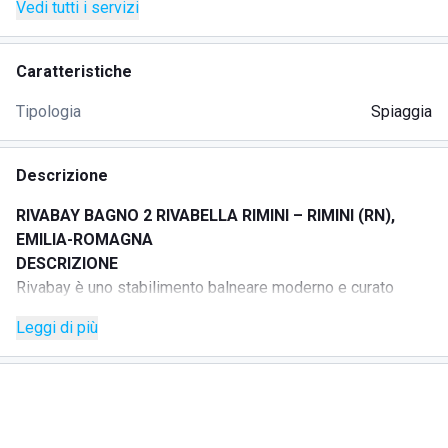
Vedi tutti i servizi
Caratteristiche
Tipologia
Spiaggia
Descrizione
RIVABAY BAGNO 2 RIVABELLA RIMINI – RIMINI (RN),
EMILIA-ROMAGNA
DESCRIZIONE
Rivabay è uno stabilimento balneare moderno e curato
situato lungo il litorale sabbioso di Rivabella, una delle
Leggi di più
zone più tranquille della Riviera Romagnola.
La spiaggia è attrezzata con ombrelloni e lettini ben
distanziati, un’area lounge fronte mare e servizi dedicati al
relax e al divertimento di famiglie, coppie e gruppi di amici.
Lo staff è sempre attento a garantire comfort e pulizia,