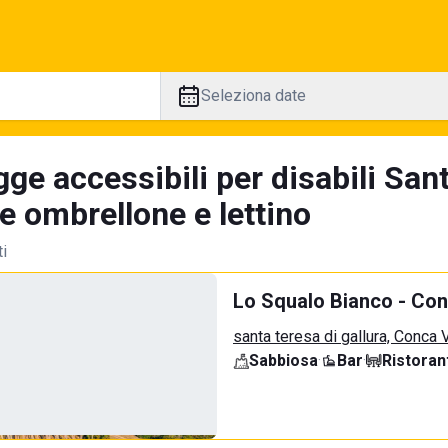
Seleziona date
ge accessibili per disabili San
e ombrellone e lettino
ti
Lo Squalo Bianco - Co
santa teresa di gallura, Conca
Sabbiosa
·
Bar
·
Ristoran