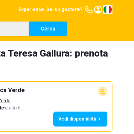
Experience
Sei un gestore?
Cerca
ta Teresa Gallura: prenota
nca Verde
 Verde
te
·
e altri 6…
Vedi disponibilità