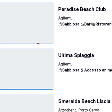
Paradise Beach Club
Aglientu
Sabbiosa
·
Bar
·
Ristoran
Ultima Spiaggia
Aglientu
Sabbiosa
·
Accesso anima
Smeralda Beach Liscia 
Arzachena, Porto Cervo