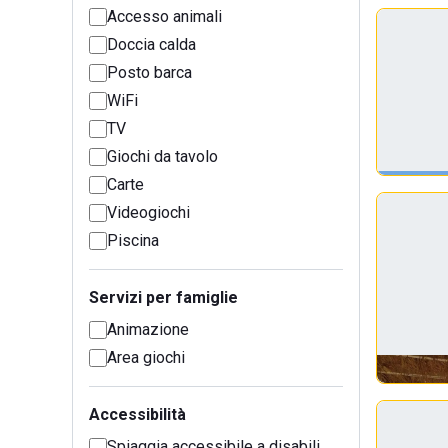
Accesso animali
Doccia calda
Posto barca
WiFi
TV
Giochi da tavolo
Carte
Videogiochi
Piscina
Servizi per famiglie
Animazione
Area giochi
Accessibilità
Spiaggia accessibile a disabili