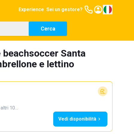
Experience
Sei un gestore?
Cerca
e beachsoccer Santa
brellone e lettino
 altri 10…
Vedi disponibilità