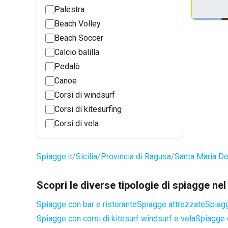
Palestra
Beach Volley
Beach Soccer
Calcio balilla
Pedalò
Canoe
Corsi di windsurf
Corsi di kitesurfing
Corsi di vela
Spiagge.it
Sicilia
Provincia di Ragusa
Santa Maria De
Scopri le diverse tipologie di spiagge ne
Spiagge con bar e ristorante
Spiagge attrezzate
Spiagg
Spiagge con corsi di kitesurf windsurf e vela
Spiagge 