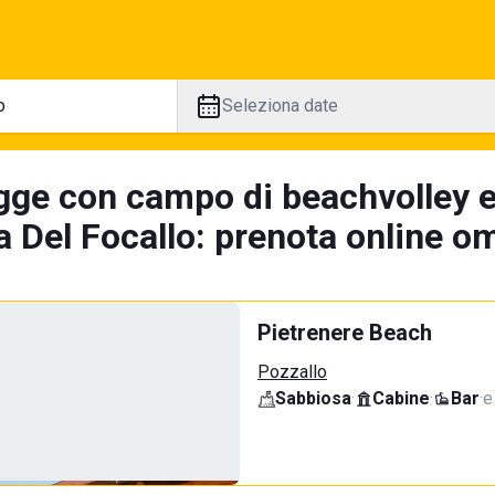
Seleziona date
gge con campo di beachvolley 
 Del Focallo: prenota online om
Pietrenere Beach
Pozzallo
Sabbiosa
·
Cabine
·
Bar
·
e