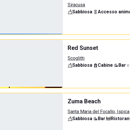
Siracusa
Sabbiosa
·
Accesso anima
Red Sunset
Scoglitti
Sabbiosa
·
Cabine
·
Bar
·
e
Zuma Beach
Santa Maria del Focallo, Ispica
Sabbiosa
·
Bar
·
Ristoran