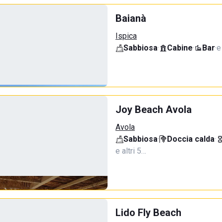
Baianà
Ispica
Sabbiosa
·
Cabine
·
Bar
·
e
Joy Beach Avola
Avola
Sabbiosa
·
Doccia calda
·
e altri 5…
Lido Fly Beach