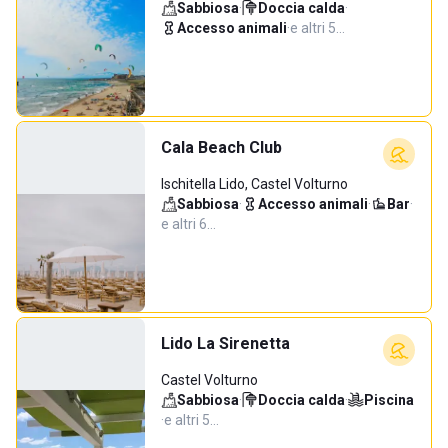
Sabbiosa
·
Doccia calda
·
Accesso animali
·
e altri 5…
Cala Beach Club
Ischitella Lido, Castel Volturno
Sabbiosa
·
Accesso animali
·
Bar
·
e altri 6…
Lido La Sirenetta
Castel Volturno
Sabbiosa
·
Doccia calda
·
Piscina
·
e altri 5…