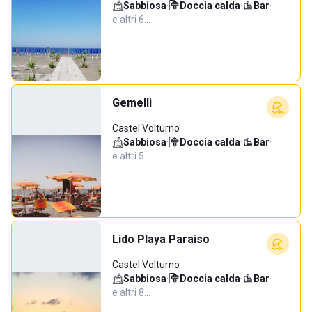
Sabbiosa
·
Doccia calda
·
Bar
·
e altri 6…
Gemelli
Castel Volturno
Sabbiosa
·
Doccia calda
·
Bar
·
e altri 5…
Lido Playa Paraiso
Castel Volturno
Sabbiosa
·
Doccia calda
·
Bar
·
e altri 8…