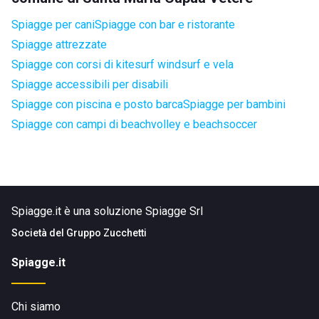
Spiagge per cani
Spiagge con bar e ristorante
Spiagge attrezzate
Spiagge con corsi di kitesurf windsurf e vela
Spiagge accessibili per disabili
Spiagge con piscina e posto barca
Spiagge per bambini
Spiagge con campi di beachvolley e beachsoccer
Spiagge.it è una soluzione Spiagge Srl
Società del
Gruppo Zucchetti
Spiagge.it
Chi siamo