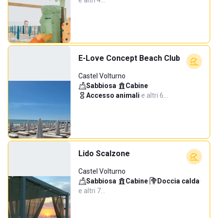
e altri 4…
E-Love Concept Beach Club
Castel Volturno
Sabbiosa
·
Cabine
·
Accesso animali
·
e altri 6…
Lido Scalzone
Castel Volturno
Sabbiosa
·
Cabine
·
Doccia calda
·
e altri 7…