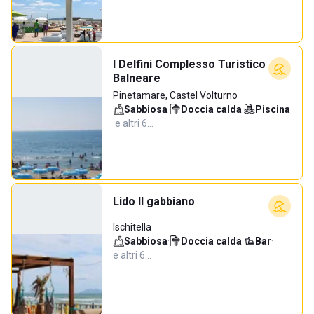
I Delfini Complesso Turistico
Balneare
Pinetamare, Castel Volturno
Sabbiosa
·
Doccia calda
·
Piscina
·
e altri 6…
Lido Il gabbiano
Ischitella
Sabbiosa
·
Doccia calda
·
Bar
·
e altri 6…