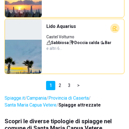
Lido Aquarius
Castel Volturno
Sabbiosa
·
Doccia calda
·
Bar
·
e altri 6…
1
2
3
>
Spiagge.it
Campania
Provincia di Caserta
Santa Maria Capua Vetere
Spiagge attrezzate
Scopri le diverse tipologie di spiagge nel
comune di Santa Maria Capua Vetere