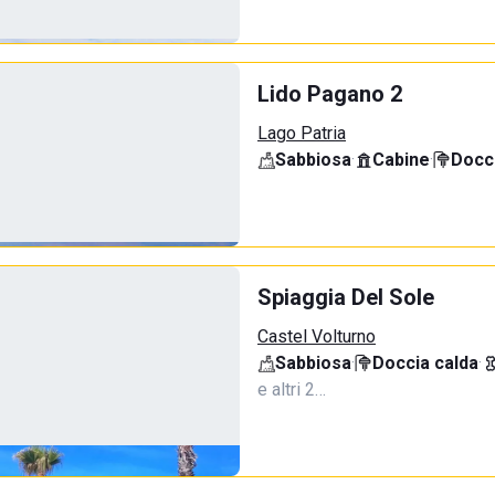
Lido Pagano 2
Lago Patria
Sabbiosa
·
Cabine
·
Docci
Spiaggia Del Sole
Castel Volturno
Sabbiosa
·
Doccia calda
·
e altri 2…