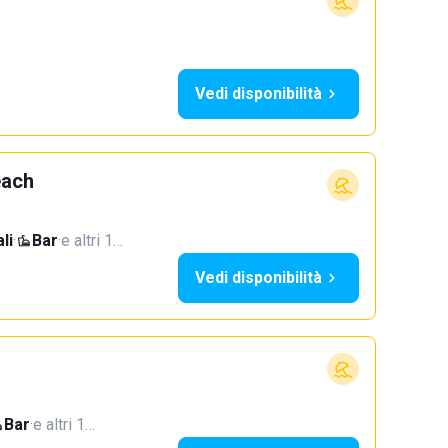
Vedi disponibilità
each
li
·
Bar
·
e altri 1…
Vedi disponibilità
Bar
·
e altri 1…