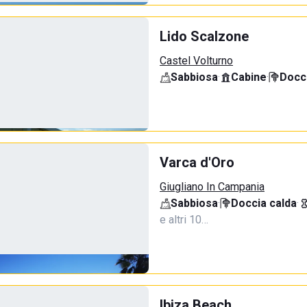
Lido Scalzone
Castel Volturno
Sabbiosa
·
Cabine
·
Docci
Varca d'Oro
Giugliano In Campania
Sabbiosa
·
Doccia calda
·
e altri 10…
Ibiza Beach