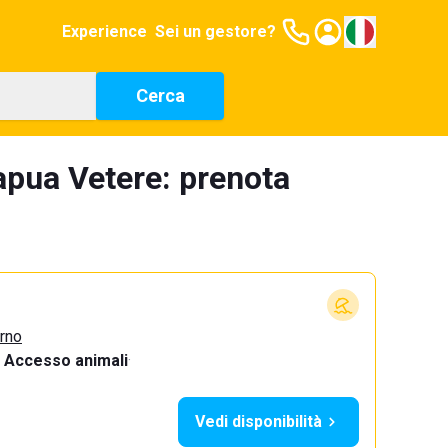
Experience
Sei un gestore?
Cerca
apua Vetere: prenota
urno
Accesso animali
·
Vedi disponibilità