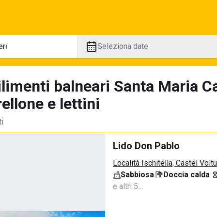
Seleziona date
ilimenti balneari Santa Maria C
llone e lettini
ti
Lido Don Pablo
Località Ischitella, Castel Volt
Sabbiosa
·
Doccia calda
·
e altri 5…