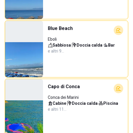
Blue Beach
Eboli
Sabbiosa
·
Doccia calda
·
Bar
·
e altri 9…
Capo di Conca
Conca dei Marini
Cabine
·
Doccia calda
·
Piscina
·
e altri 11…