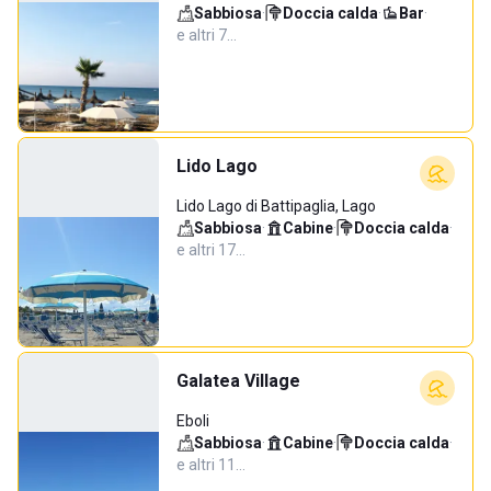
Sabbiosa
·
Doccia calda
·
Bar
·
e altri 7…
Lido Lago
Lido Lago di Battipaglia, Lago
Sabbiosa
·
Cabine
·
Doccia calda
·
e altri 17…
Galatea Village
Eboli
Sabbiosa
·
Cabine
·
Doccia calda
·
e altri 11…