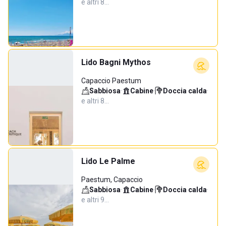
e altri 8…
Lido Bagni Mythos
Capaccio Paestum
Sabbiosa
·
Cabine
·
Doccia calda
·
e altri 8…
Lido Le Palme
Paestum, Capaccio
Sabbiosa
·
Cabine
·
Doccia calda
·
e altri 9…