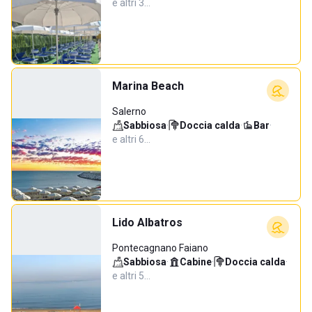
e altri 3…
Marina Beach
Salerno
Sabbiosa
·
Doccia calda
·
Bar
·
e altri 6…
Lido Albatros
Pontecagnano Faiano
Sabbiosa
·
Cabine
·
Doccia calda
·
e altri 5…