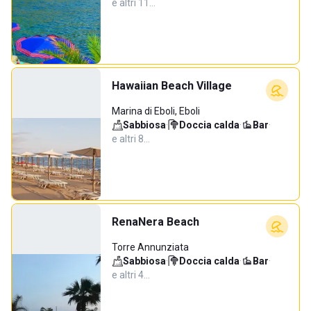
e altri 11…
Hawaiian Beach Village
Marina di Eboli, Eboli
Sabbiosa
·
Doccia calda
·
Bar
·
e altri 8…
RenaNera Beach
Torre Annunziata
Sabbiosa
·
Doccia calda
·
Bar
·
e altri 4…