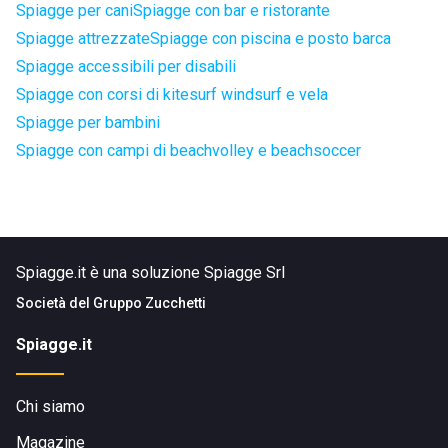
Spiagge per cani
Spiagge con bar e ristorante
Spiagge attrezzate
Spiagge con piscina e posto barca
Spiagge accessibili per disabili
Spiagge con corsi di kitesurf windsurf e vela
Spiagge per bambini
Spiagge con campi di beachvolley e beachsoccer
Spiagge.it è una soluzione Spiagge Srl
Società del
Gruppo Zucchetti
Spiagge.it
Chi siamo
Magazine