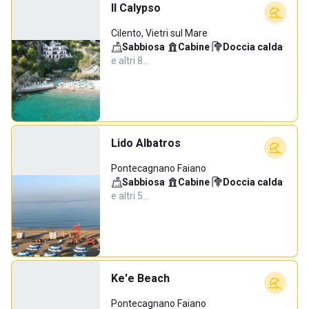
Il Calypso
Cilento, Vietri sul Mare
Sabbiosa
·
Cabine
·
Doccia calda
·
e altri 8…
Lido Albatros
Pontecagnano Faiano
Sabbiosa
·
Cabine
·
Doccia calda
·
e altri 5…
Ke'e Beach
Pontecagnano Faiano