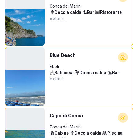
Conca dei Marini
Doccia calda
·
Bar
·
Ristorante
·
e altri 2…
Blue Beach
Eboli
Sabbiosa
·
Doccia calda
·
Bar
·
e altri 9…
Capo di Conca
Conca dei Marini
Cabine
·
Doccia calda
·
Piscina
·