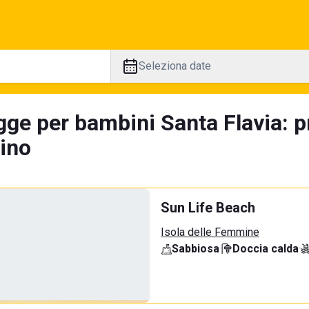
Seleziona date
gge per bambini Santa Flavia: p
tino
Sun Life Beach
Isola delle Femmine
Sabbiosa
·
Doccia calda
·