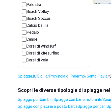
Palestra
Beach Volley
Beach Soccer
Calcio balilla
Pedalò
Canoe
Corsi di windsurf
Corsi di kitesurfing
Corsi di vela
Spiagge.it
Sicilia
Provincia di Palermo
Santa Flavia
Scopri le diverse tipologie di spiagge ne
Spiagge per bambini
Spiagge con bar e ristorante
Spia
Spiagge con piscina e posto barca
Spiagge per cani
Sp