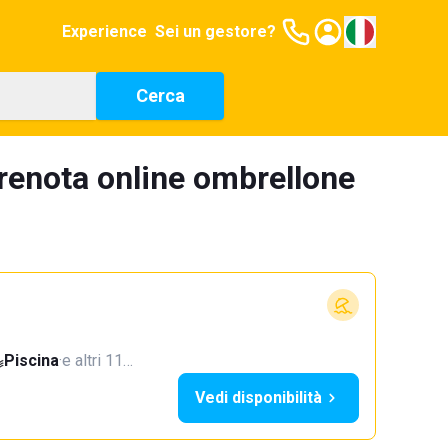
Experience
Sei un gestore?
Cerca
renota online ombrellone
Piscina
·
e altri 11…
Vedi disponibilità