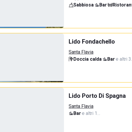
Sabbiosa
·
Bar
·
Ristoran
Lido Fondachello
Santa Flavia
Doccia calda
·
Bar
·
e altri 
Lido Porto Di Spagna
Santa Flavia
Bar
·
e altri 1…