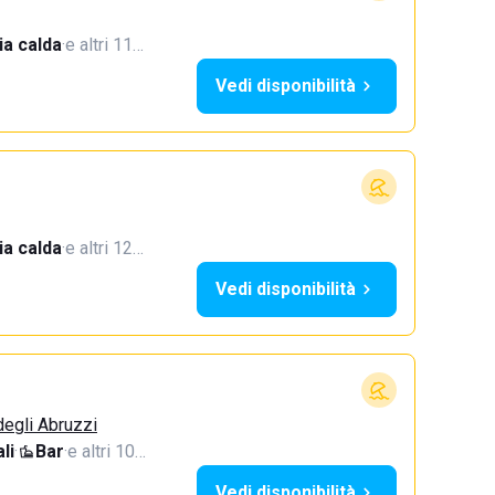
a calda
·
e altri 11…
Vedi disponibilità
a calda
·
e altri 12…
Vedi disponibilità
degli Abruzzi
li
·
Bar
·
e altri 10…
Vedi disponibilità