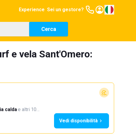
Experience
Sei un gestore?
Cerca
urf e vela Sant'Omero:
a calda
·
e altri 10…
Vedi disponibilità