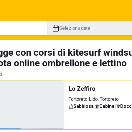
Seleziona date
gge con corsi di kitesurf winds
ta online ombrellone e lettino
ti
Lo Zeffiro
Tortoreto Lido, Tortoreto
Sabbiosa
·
Cabine
·
Docci