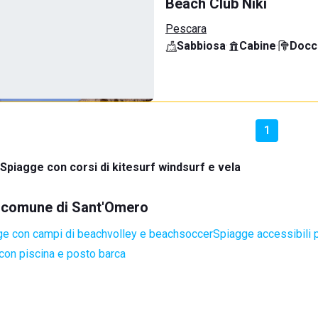
Beach Club Niki
Pescara
Sabbiosa
·
Cabine
·
Docci
1
Spiagge con corsi di kitesurf windsurf e vela
el comune di Sant'Omero
e con campi di beachvolley e beachsoccer
Spiagge accessibili p
con piscina e posto barca