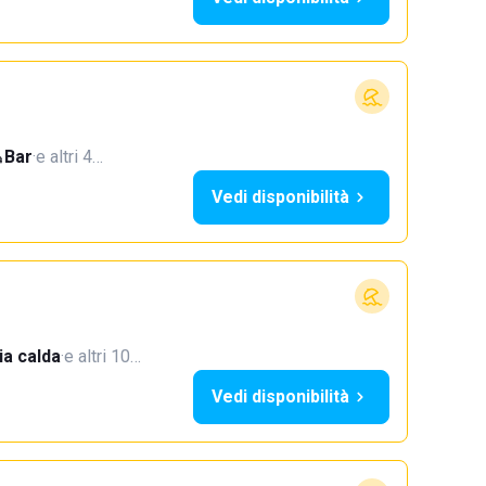
Bar
·
e altri 4…
Vedi disponibilità
a calda
·
e altri 10…
Vedi disponibilità