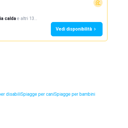
a calda
·
e altri 13…
Vedi disponibilità
er disabili
Spiagge per cani
Spiagge per bambini