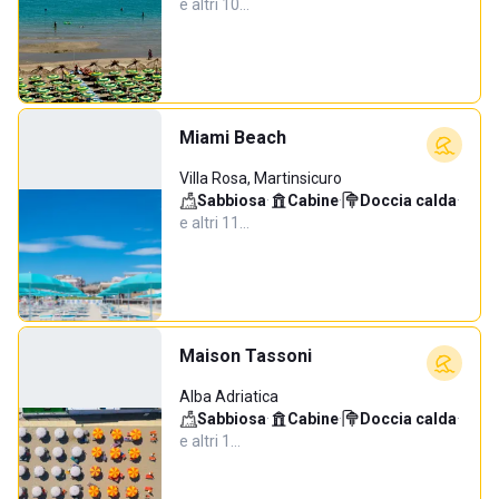
e altri 10…
Miami Beach
Villa Rosa, Martinsicuro
Sabbiosa
·
Cabine
·
Doccia calda
·
e altri 11…
Maison Tassoni
Alba Adriatica
Sabbiosa
·
Cabine
·
Doccia calda
·
e altri 1…