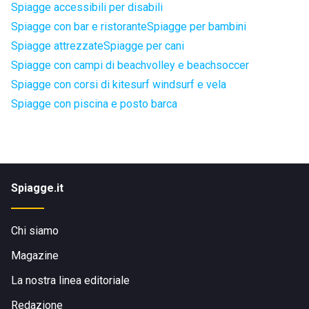
Spiagge accessibili per disabili
Spiagge con bar e ristorante
Spiagge per bambini
Spiagge attrezzate
Spiagge per cani
Spiagge con campi di beachvolley e beachsoccer
Spiagge con corsi di kitesurf windsurf e vela
Spiagge con piscina e posto barca
Spiagge.it
Chi siamo
Magazine
La nostra linea editoriale
Redazione