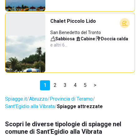
Chalet Piccolo Lido
San Benedetto del Tronto
Sabbiosa
·
Cabine
·
Doccia calda
·
e altri 6…
1
2
3
4
5
>
Spiagge.it
Abruzzo
Provincia di Teramo
Sant'Egidio alla Vibrata
Spiagge attrezzate
Scopri le diverse tipologie di spiagge nel
comune di Sant'Egidio alla Vibrata