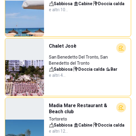
Sabbiosa
·
Cabine
·
Doccia calda
·
e altri 10…
Chalet Josè
San Benedetto Del Tronto, San
Benedetto del Tronto
Sabbiosa
·
Doccia calda
·
Bar
·
e altri 4…
Madia Mare Restaurant &
Beach club
Tortoreto
Sabbiosa
·
Cabine
·
Doccia calda
·
e altri 12…