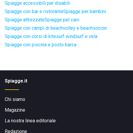
Spiagge accessibili per disabili
Spiagge con bar e ristorante
Spiagge per bambini
Spiagge attrezzate
Spiagge per cani
Spiagge con campi di beachvolley e beachsoccer
Spiagge con corsi di kitesurf windsurf e vela
Spiagge con piscina e posto barca
Spiagge.it
Chi siamo
Magazine
La nostra linea editoriale
Redazione