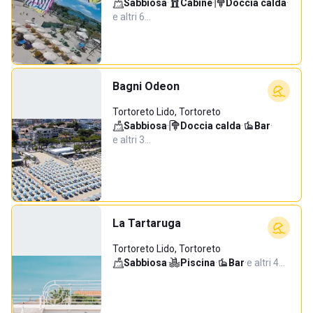
Sabbiosa
·
Cabine
·
Doccia calda
·
e altri 6…
Bagni Odeon
Tortoreto Lido, Tortoreto
Sabbiosa
·
Doccia calda
·
Bar
·
e altri 3…
La Tartaruga
Tortoreto Lido, Tortoreto
Sabbiosa
·
Piscina
·
Bar
·
e altri 4…