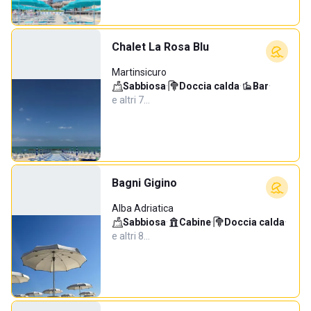
Chalet La Rosa Blu
Martinsicuro
Sabbiosa
·
Doccia calda
·
Bar
·
e altri 7…
Bagni Gigino
Alba Adriatica
Sabbiosa
·
Cabine
·
Doccia calda
·
e altri 8…