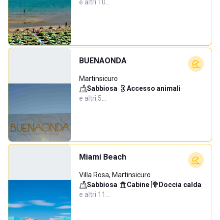
e altri 10…
BUENAONDA
Martinsicuro
Sabbiosa
·
Accesso animali
·
e altri 5…
Miami Beach
Villa Rosa, Martinsicuro
Sabbiosa
·
Cabine
·
Doccia calda
·
e altri 11…