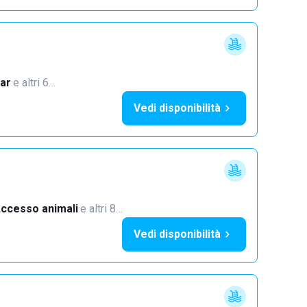
ar
·
e altri 6…
Vedi disponibilità
ccesso animali
·
e altri 8…
Vedi disponibilità