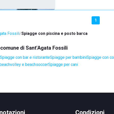
1
gata Fossili
Spiagge con piscina e posto barca
l comune di Sant'Agata Fossili
Spiagge con bar e ristorante
Spiagge per bambini
Spiagge con cor
 beachvolley e beachsoccer
Spiagge per cani
notazioni
Condizioni