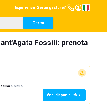
Experience
Sei un gestore?
Cerca
ant'Agata Fossili: prenota
iscina
·
e altri 5…
Vedi disponibilità