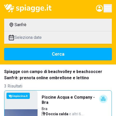
Sanfrè
Seleziona date
Cerca
Spiagge con campo di beachvolley e beachsoccer
Sanfrè: prenota online ombrellone e lettino
3 Risultati
Piscine Acqua e Company -
Bra
Bra
Doccia calda
·
e altri 6…