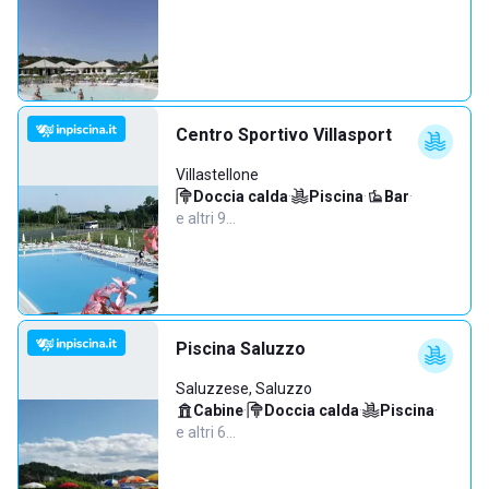
Centro Sportivo Villasport
Villastellone
Doccia calda
·
Piscina
·
Bar
·
e altri 9…
Piscina Saluzzo
Saluzzese, Saluzzo
Cabine
·
Doccia calda
·
Piscina
·
e altri 6…