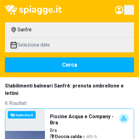
Sanfrè
Seleziona date
Cerca
Stabilimenti balneari Sanfrè: prenota ombrellone e
lettini
6 Risultati
Piscine Acqua e Company -
Bra
Bra
Doccia calda
·
e altri 6…