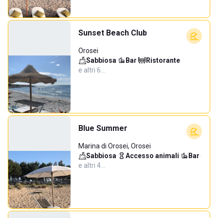
Sunset Beach Club
Orosei
Sabbiosa
·
Bar
·
Ristorante
·
e altri 6…
Blue Summer
Marina di Orosei, Orosei
Sabbiosa
·
Accesso animali
·
Bar
·
e altri 4…