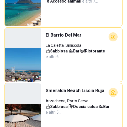
Accesso animali
·
e altri 7…
El Barrio Del Mar
La Caletta, Siniscola
Sabbiosa
·
Bar
·
Ristorante
·
e altri 6…
Smeralda Beach Liscia Ruja
Arzachena, Porto Cervo
Sabbiosa
·
Doccia calda
·
Bar
·
e altri 5…