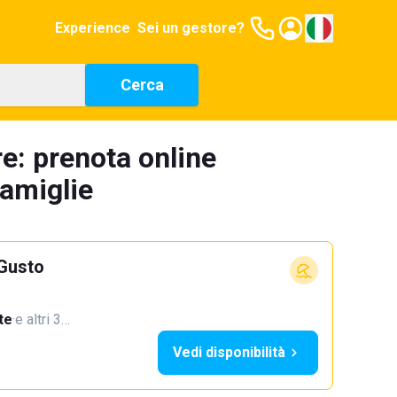
Experience
Sei un gestore?
Cerca
e: prenota online
famiglie
 Gusto
te
·
e altri 3…
Vedi disponibilità