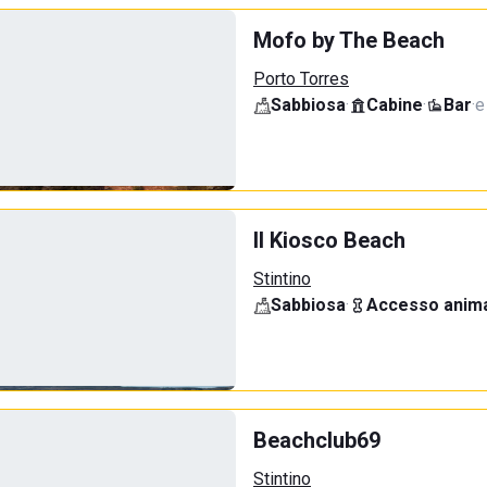
Mofo by The Beach
Porto Torres
Sabbiosa
·
Cabine
·
Bar
·
e
Il Kiosco Beach
Stintino
Sabbiosa
·
Accesso anima
Beachclub69
Stintino