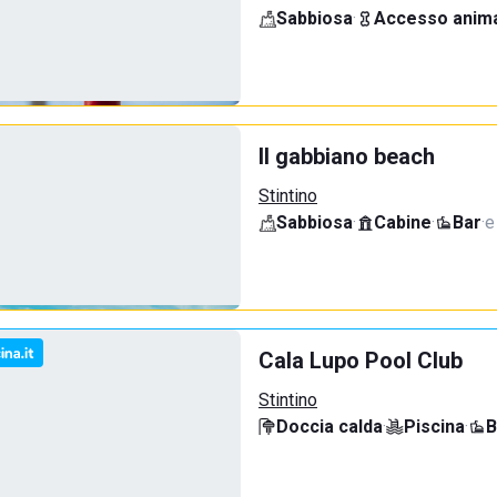
Sabbiosa
·
Accesso anima
Il gabbiano beach
Stintino
Sabbiosa
·
Cabine
·
Bar
·
e
Cala Lupo Pool Club
Stintino
Doccia calda
·
Piscina
·
B