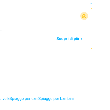
1…
Scopri di più
e vela
Spiagge per cani
Spiagge per bambini