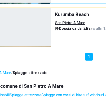
Kurumba Beach
San Pietro A Mare
Doccia calda
·
Bar
·
e altri 
1
 A Mare
Spiagge attrezzate
el comune di San Pietro A Mare
sabili
Spiagge attrezzate
Spiagge con corsi di kitesurf windsurf 