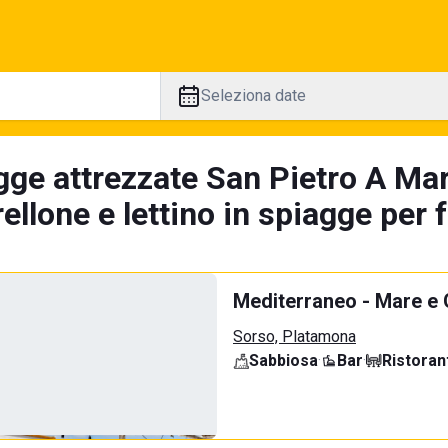
Seleziona date
gge attrezzate San Pietro A Mar
llone e lettino in spiagge per 
Mediterraneo - Mare e
Sorso, Platamona
Sabbiosa
·
Bar
·
Ristoran