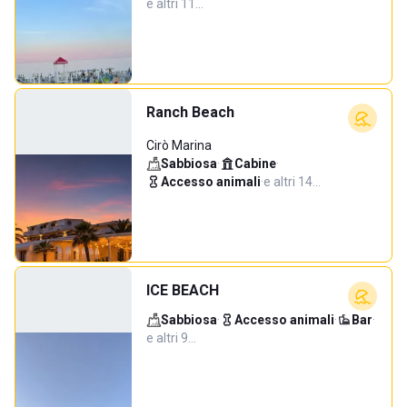
e altri 11…
Ranch Beach
Cirò Marina
Sabbiosa
·
Cabine
·
Accesso animali
·
e altri 14…
ICE BEACH
Sabbiosa
·
Accesso animali
·
Bar
·
e altri 9…