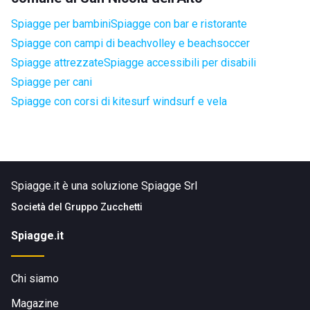
Spiagge per bambini
Spiagge con bar e ristorante
Spiagge con campi di beachvolley e beachsoccer
Spiagge attrezzate
Spiagge accessibili per disabili
Spiagge per cani
Spiagge con corsi di kitesurf windsurf e vela
Spiagge.it è una soluzione Spiagge Srl
Società del
Gruppo Zucchetti
Spiagge.it
Chi siamo
Magazine