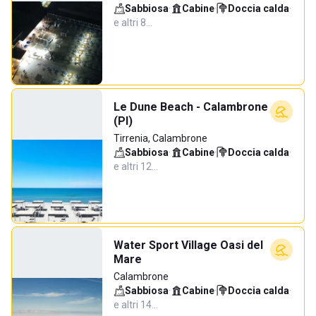
Sabbiosa
·
Cabine
·
Doccia calda
·
e altri 8…
Le Dune Beach - Calambrone
(PI)
Tirrenia, Calambrone
Sabbiosa
·
Cabine
·
Doccia calda
·
e altri 12…
Water Sport Village Oasi del
Mare
Calambrone
Sabbiosa
·
Cabine
·
Doccia calda
·
e altri 14…