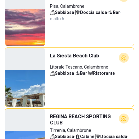
Pisa, Calambrone
Sabbiosa
·
Doccia calda
·
Bar
·
e altri 6…
La Siesta Beach Club
Litorale Toscano, Calambrone
Sabbiosa
·
Bar
·
Ristorante
REGINA BEACH SPORTING
CLUB
Tirrenia, Calambrone
Sabbiosa
·
Cabine
·
Doccia calda
·