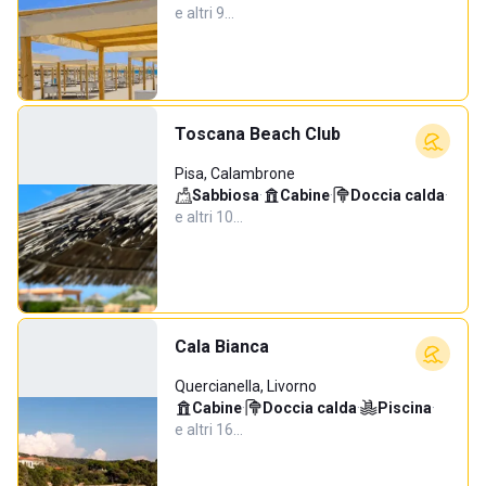
e altri 9…
Toscana Beach Club
Pisa, Calambrone
Sabbiosa
·
Cabine
·
Doccia calda
·
e altri 10…
Cala Bianca
Quercianella, Livorno
Cabine
·
Doccia calda
·
Piscina
·
e altri 16…