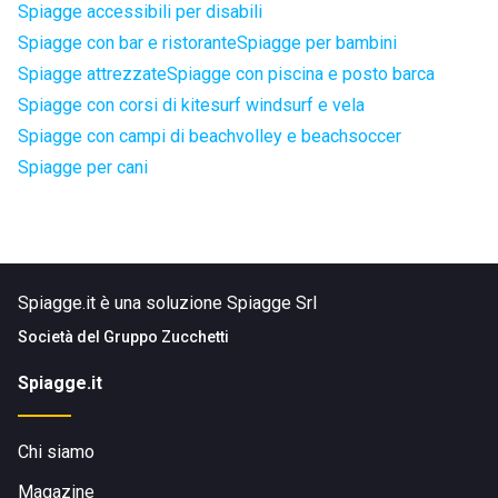
Spiagge accessibili per disabili
Spiagge con bar e ristorante
Spiagge per bambini
Spiagge attrezzate
Spiagge con piscina e posto barca
Spiagge con corsi di kitesurf windsurf e vela
Spiagge con campi di beachvolley e beachsoccer
Spiagge per cani
Spiagge.it è una soluzione Spiagge Srl
Società del
Gruppo Zucchetti
Spiagge.it
Chi siamo
Magazine