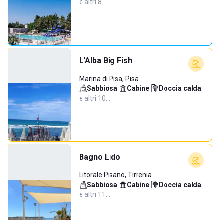
e altri 8…
L'Alba Big Fish
Marina di Pisa, Pisa
Sabbiosa
·
Cabine
·
Doccia calda
·
e altri 10…
Bagno Lido
Litorale Pisano, Tirrenia
Sabbiosa
·
Cabine
·
Doccia calda
·
e altri 11…