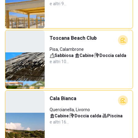
e altri 9…
Toscana Beach Club
Pisa, Calambrone
Sabbiosa
·
Cabine
·
Doccia calda
·
e altri 10…
Cala Bianca
Quercianella, Livorno
Cabine
·
Doccia calda
·
Piscina
·
e altri 16…