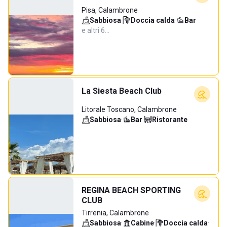
Pisa, Calambrone
Sabbiosa
·
Doccia calda
·
Bar
·
e altri 6…
La Siesta Beach Club
Litorale Toscano, Calambrone
Sabbiosa
·
Bar
·
Ristorante
REGINA BEACH SPORTING
CLUB
Tirrenia, Calambrone
Sabbiosa
·
Cabine
·
Doccia calda
·