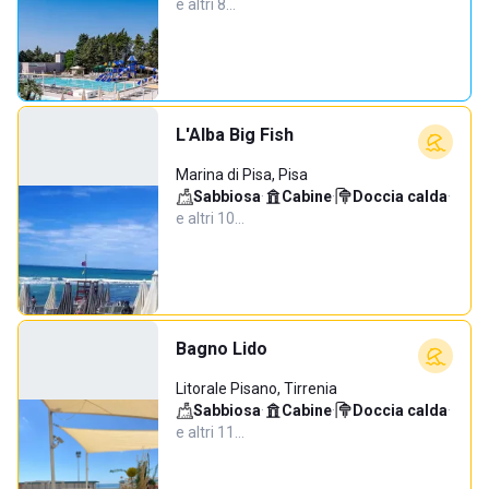
e altri 8…
L'Alba Big Fish
Marina di Pisa, Pisa
Sabbiosa
·
Cabine
·
Doccia calda
·
e altri 10…
Bagno Lido
Litorale Pisano, Tirrenia
Sabbiosa
·
Cabine
·
Doccia calda
·
e altri 11…