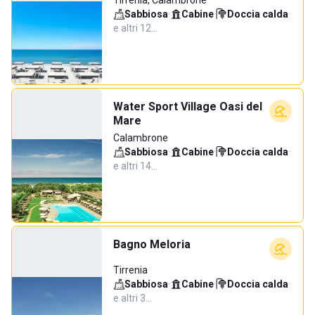
Tirrenia, Calambrone
Sabbiosa
·
Cabine
·
Doccia calda
·
e altri 12…
Water Sport Village Oasi del
Mare
Calambrone
Sabbiosa
·
Cabine
·
Doccia calda
·
e altri 14…
Bagno Meloria
Tirrenia
Sabbiosa
·
Cabine
·
Doccia calda
·
e altri 3…