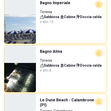
Bagno Imperiale
Tirrenia
Sabbiosa
·
Cabine
·
Doccia calda
·
e altri 13…
Bagno Alma
Tirrenia
Sabbiosa
·
Cabine
·
Doccia calda
·
e altri 8…
Le Dune Beach - Calambrone
(PI)