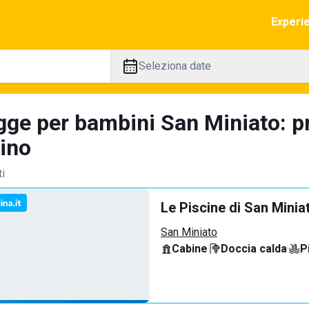
Experi
Seleziona date
gge per bambini San Miniato: p
tino
ti
Le Piscine di San Minia
San Miniato
Cabine
·
Doccia calda
·
P