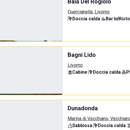
Baia Del Rogiolo
Quercianella, Livorno
Doccia calda
·
Bar
·
Rist
Bagni Lido
Livorno
Cabine
·
Doccia calda
·
P
Dunadonda
Marina di Vecchiano, Vecchian
Sabbiosa
·
Doccia calda
·