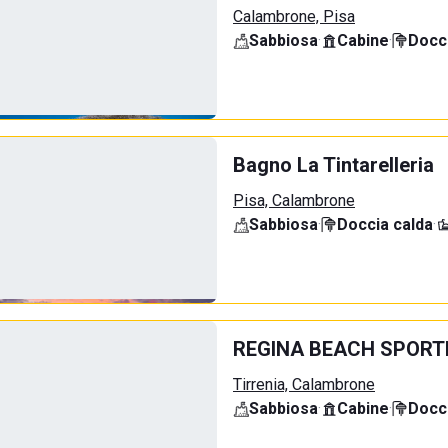
Calambrone, Pisa
Sabbiosa
·
Cabine
·
Docci
Bagno La Tintarelleria
Pisa, Calambrone
Sabbiosa
·
Doccia calda
·
REGINA BEACH SPORT
Tirrenia, Calambrone
Sabbiosa
·
Cabine
·
Docci