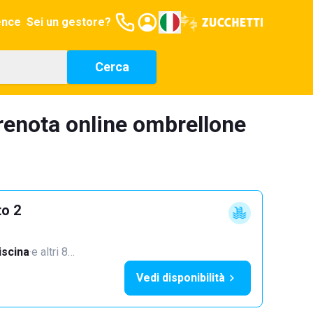
ence
Sei un gestore?
Cerca
renota online ombrellone
to 2
iscina
·
e altri 8…
Vedi disponibilità