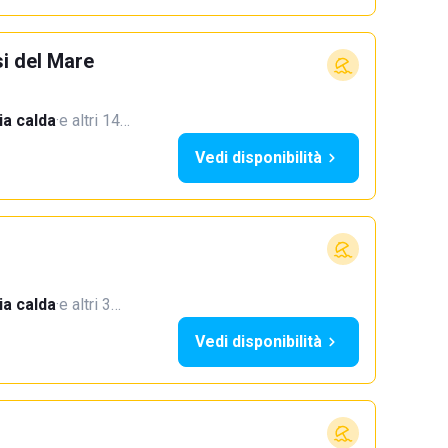
si del Mare
a calda
·
e altri 14…
Vedi disponibilità
a calda
·
e altri 3…
Vedi disponibilità