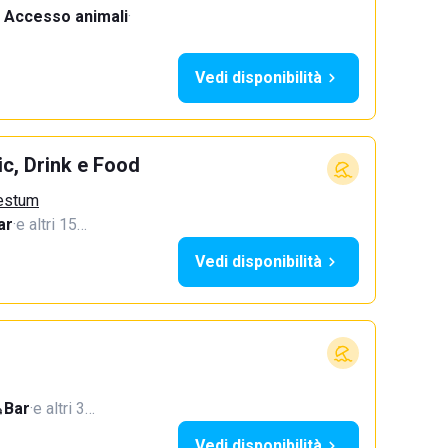
Accesso animali
·
Vedi disponibilità
c, Drink e Food
aestum
ar
·
e altri 15…
Vedi disponibilità
Bar
·
e altri 3…
Vedi disponibilità