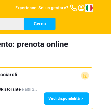
Experience
Sei un gestore?
Cerca
nto: prenota online
cciaroli
Ristorante
·
e altri 2…
Vedi disponibilità