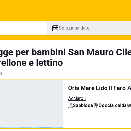
Seleziona date
gge per bambini San Mauro Cile
llone e lettino
ti
Orla Mare Lido Il Faro A
Acciaroli
Sabbiosa
·
Doccia calda
·