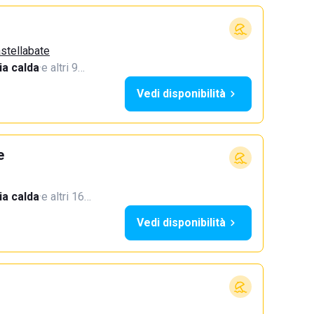
astellabate
a calda
·
e altri 9…
Vedi disponibilità
e
a calda
·
e altri 16…
Vedi disponibilità