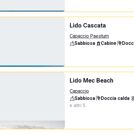
Lido Cascata
Capaccio Paestum
Sabbiosa
·
Cabine
·
Docci
Lido Mec Beach
Capaccio
Sabbiosa
·
Doccia calda
·
e altri 5…