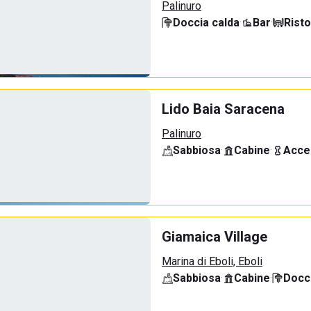
Palinuro
Doccia calda
·
Bar
·
Rist
Lido Baia Saracena
Palinuro
Sabbiosa
·
Cabine
·
Acce
Giamaica Village
Marina di Eboli, Eboli
Sabbiosa
·
Cabine
·
Docci