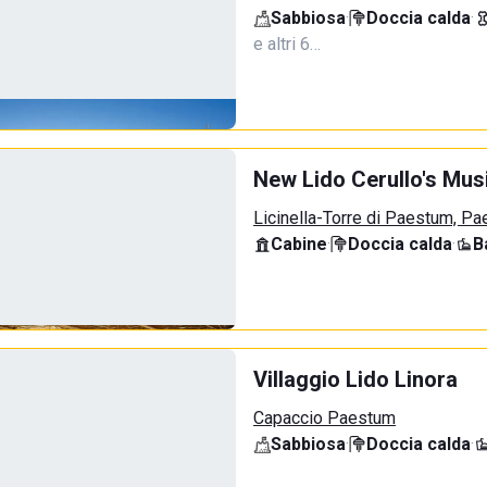
Sabbiosa
·
Doccia calda
·
e altri 6…
New Lido Cerullo's Musi
Licinella-Torre di Paestum, P
Cabine
·
Doccia calda
·
B
Villaggio Lido Linora
Capaccio Paestum
Sabbiosa
·
Doccia calda
·