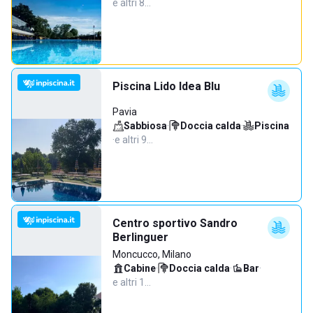
e altri 8…
Piscina Lido Idea Blu
Pavia
Sabbiosa
·
Doccia calda
·
Piscina
·
e altri 9…
Centro sportivo Sandro
Berlinguer
Moncucco, Milano
Cabine
·
Doccia calda
·
Bar
·
e altri 1…