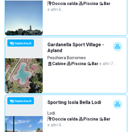
Doccia calda
·
Piscina
·
Bar
·
e altri 6…
Gardanella Sport Village -
Ayland
Peschiera Borromeo
Cabine
·
Piscina
·
Bar
·
e altri 7…
Sporting Isola Bella Lodi
Lodi
Doccia calda
·
Piscina
·
Bar
·
e altri 4…