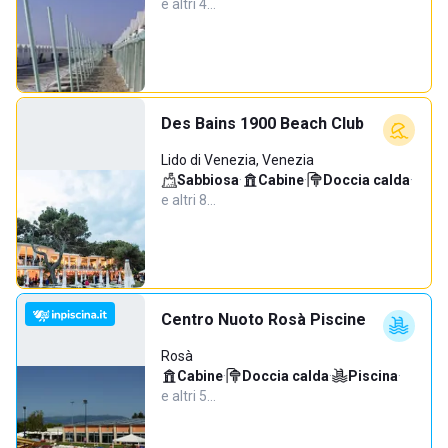
e altri 4…
Des Bains 1900 Beach Club
Lido di Venezia, Venezia
Sabbiosa
·
Cabine
·
Doccia calda
·
e altri 8…
Centro Nuoto Rosà Piscine
Rosà
Cabine
·
Doccia calda
·
Piscina
·
e altri 5…