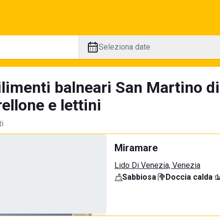
Seleziona date
limenti balneari San Martino di
llone e lettini
ti
Miramare
Lido Di Venezia, Venezia
Sabbiosa
·
Doccia calda
·