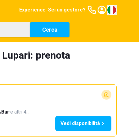
Experience
Sei un gestore?
Cerca
 Lupari: prenota
Bar
·
e altri 4…
Vedi disponibilità