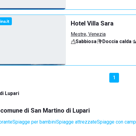
Hotel Villa Sara
Mestre, Venezia
Sabbiosa
·
Doccia calda
·
1
di Lupari
l comune di San Martino di Lupari
orante
Spiagge per bambini
Spiagge attrezzate
Spiagge con campi