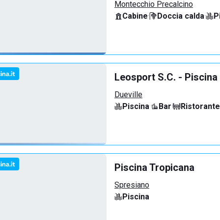
Montecchio Precalcino
Cabine
·
Doccia calda
·
P
Leosport S.C. - Piscina
Dueville
Piscina
·
Bar
·
Ristorante
Piscina Tropicana
Spresiano
Piscina