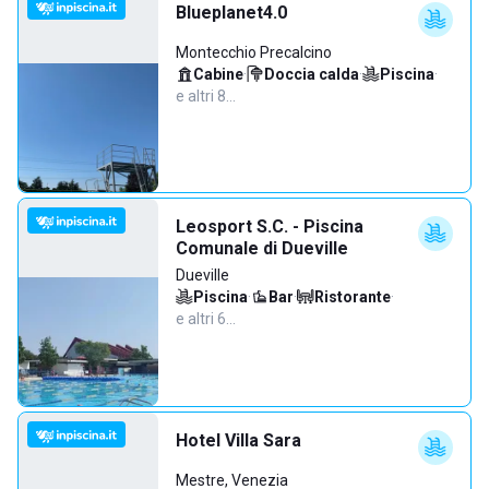
Blueplanet4.0
Montecchio Precalcino
Cabine
·
Doccia calda
·
Piscina
·
e altri 8…
Leosport S.C. - Piscina
Comunale di Dueville
Dueville
Piscina
·
Bar
·
Ristorante
·
e altri 6…
Hotel Villa Sara
Mestre, Venezia