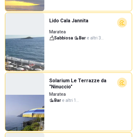
Lido Cala Jannita
Maratea
Sabbiosa
·
Bar
·
e altri 3…
Solarium Le Terrazze da
"Ninuccio"
Maratea
Bar
·
e altri 1…