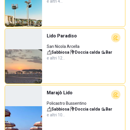
e altri 4…
Lido Paradiso
San Nicola Arcella
Sabbiosa
·
Doccia calda
·
Bar
·
e altri 12…
Marajò Lido
Policastro Bussentino
Sabbiosa
·
Doccia calda
·
Bar
·
e altri 10…