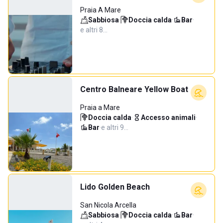
Praia A Mare
Sabbiosa
·
Doccia calda
·
Bar
·
e altri 8…
Centro Balneare Yellow Boat
Praia a Mare
Doccia calda
·
Accesso animali
·
Bar
·
e altri 9…
Lido Golden Beach
San Nicola Arcella
Sabbiosa
·
Doccia calda
·
Bar
·