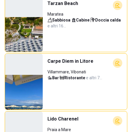
Tarzan Beach
Maratea
Sabbiosa
·
Cabine
·
Doccia calda
·
e altri 16…
Carpe Diem in Litore
Villammare, Vibonati
Bar
·
Ristorante
·
e altri 7…
Lido Charenel
Praia a Mare