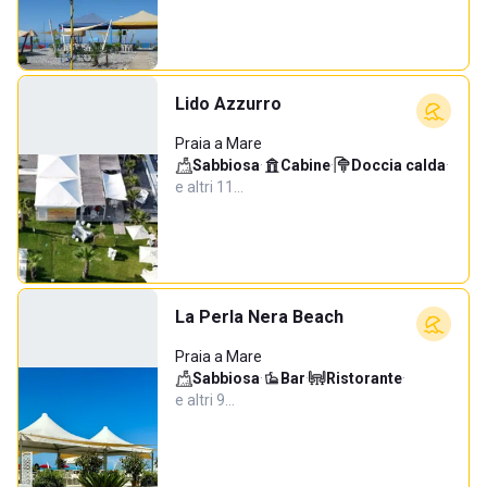
Lido Azzurro
Praia a Mare
Sabbiosa
·
Cabine
·
Doccia calda
·
e altri 11…
La Perla Nera Beach
Praia a Mare
Sabbiosa
·
Bar
·
Ristorante
·
e altri 9…