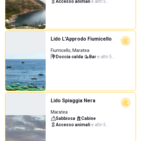
Accesso animali
·
e altri 5…
Lido L'Approdo Fiumicello
Fiumicello, Maratea
Doccia calda
·
Bar
·
e altri 5…
Lido Spiaggia Nera
Maratea
Sabbiosa
·
Cabine
·
Accesso animali
·
e altri 5…