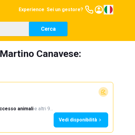
Experience
Sei un gestore?
Cerca
n Martino Canavese:
ccesso animali
·
e altri 9…
Vedi disponibilità