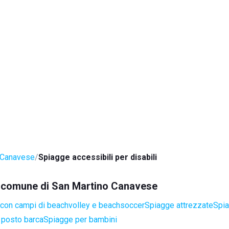
 Canavese
Spiagge accessibili per disabili
el comune di San Martino Canavese
con campi di beachvolley e beachsoccer
Spiagge attrezzate
Spia
 posto barca
Spiagge per bambini