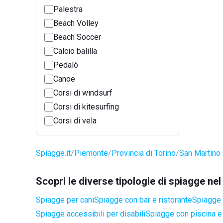
Palestra
Beach Volley
Beach Soccer
Calcio balilla
Pedalò
Canoe
Corsi di windsurf
Corsi di kitesurfing
Corsi di vela
Spiagge.it
Piemonte
Provincia di Torino
San Martino
Scopri le diverse tipologie di spiagge n
Spiagge per cani
Spiagge con bar e ristorante
Spiagge 
Spiagge accessibili per disabili
Spiagge con piscina e