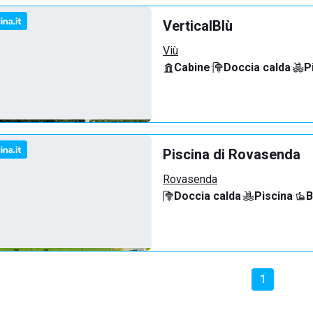
VerticalBlù
Viù
Cabine
·
Doccia calda
·
P
Piscina di Rovasenda
Rovasenda
Doccia calda
·
Piscina
·
B
1