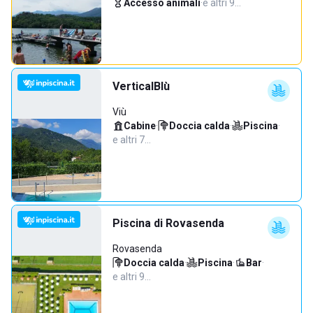
Accesso animali
·
e altri 9…
VerticalBlù
Viù
Cabine
·
Doccia calda
·
Piscina
·
e altri 7…
Piscina di Rovasenda
Rovasenda
Doccia calda
·
Piscina
·
Bar
·
e altri 9…