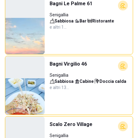
Bagni Le Palme 61
Senigallia
Sabbiosa
·
Bar
·
Ristorante
·
e altri 1…
Bagni Virgilio 46
Senigallia
Sabbiosa
·
Cabine
·
Doccia calda
·
e altri 13…
Scalo Zero Village
Senigallia