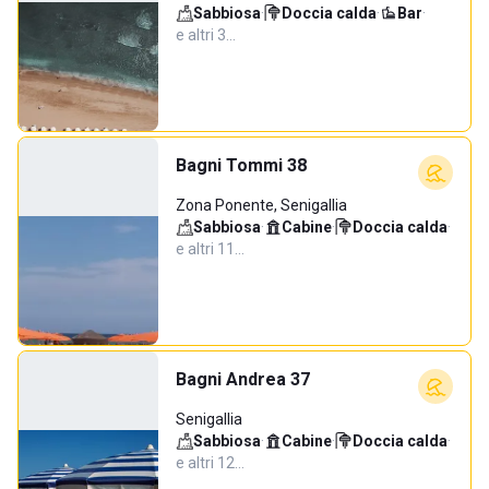
Sabbiosa
·
Doccia calda
·
Bar
·
e altri 3…
Bagni Tommi 38
Zona Ponente, Senigallia
Sabbiosa
·
Cabine
·
Doccia calda
·
e altri 11…
Bagni Andrea 37
Senigallia
Sabbiosa
·
Cabine
·
Doccia calda
·
e altri 12…