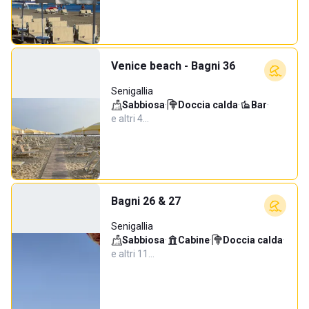
Venice beach - Bagni 36
Senigallia
Sabbiosa
·
Doccia calda
·
Bar
·
e altri 4…
Bagni 26 & 27
Senigallia
Sabbiosa
·
Cabine
·
Doccia calda
·
e altri 11…