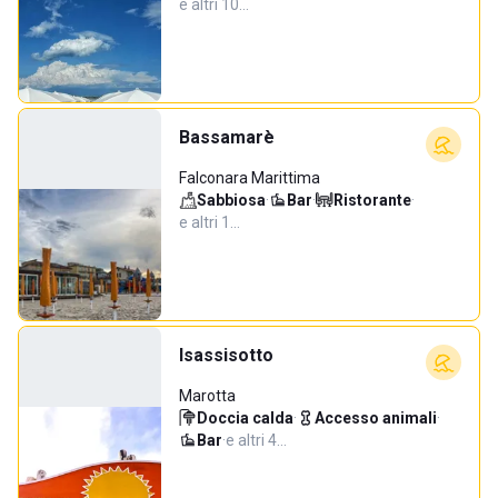
e altri 10…
Bassamarè
Falconara Marittima
Sabbiosa
·
Bar
·
Ristorante
·
e altri 1…
Isassisotto
Marotta
Doccia calda
·
Accesso animali
·
Bar
·
e altri 4…