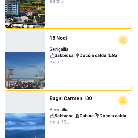
e altri 6…
18 Nodi
Senigallia
Sabbiosa
·
Doccia calda
·
Bar
·
e altri 4…
Bagni Carmen 130
Senigallia
Sabbiosa
·
Cabine
·
Doccia calda
·
e altri 10…