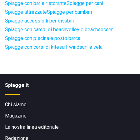
Spiagge con bar e ristorante
Spiagge per cani
Spiagge attrezzate
Spiagge per bambini
Spiagge accessibili per disabili
Spiagge con campi di beachvolley e beachsoccer
Spiagge con piscina e posto barca
Spiagge con corsi di kitesurf windsurf e vela
Spiagge.it
Chi siamo
Magazine
La nostra linea editoriale
Redazione