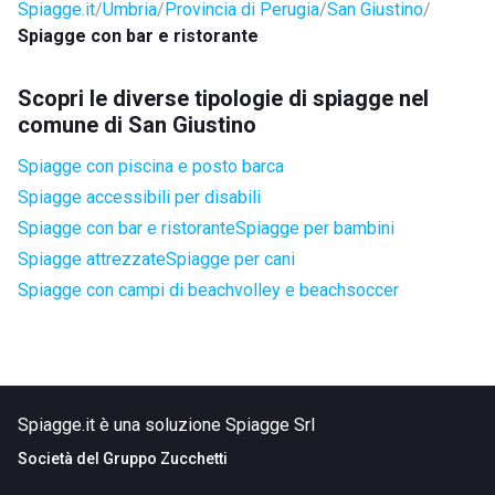
Spiagge.it
Umbria
Provincia di Perugia
San Giustino
Spiagge con bar e ristorante
Scopri le diverse tipologie di spiagge nel
comune di San Giustino
Spiagge con piscina e posto barca
Spiagge accessibili per disabili
Spiagge con bar e ristorante
Spiagge per bambini
Spiagge attrezzate
Spiagge per cani
Spiagge con campi di beachvolley e beachsoccer
Spiagge.it è una soluzione Spiagge Srl
Società del
Gruppo Zucchetti