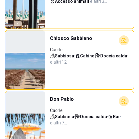
Accesso animali
·
e altri 3…
Chiosco Gabbiano
Caorle
Sabbiosa
·
Cabine
·
Doccia calda
·
e altri 12…
Don Pablo
Caorle
Sabbiosa
·
Doccia calda
·
Bar
·
e altri 7…