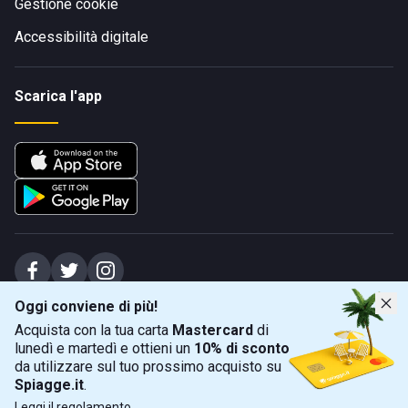
Gestione cookie
Accessibilità digitale
Scarica l'app
Oggi conviene di più!
Spiagge Srl - Sede legale: Via Marecchiese 48, 47923 Rimini (RN), IT -
Acquista con la tua carta
Mastercard
di
capitale sociale Euro 31245,57 - Iscritta al registro delle imprese di Rimini
lunedì e martedì e ottieni un
10% di sconto
Sede operativa: Via Flaminia 180, 47924 Rimini (RN), IT
-
+39 0541 772375
-
info@spiagge.it
- p.i./c.f. 04536640404
da utilizzare sul tuo prossimo acquisto su
Spiagge.it
.
Mappa
Filtra
©
2026
Spiagge Srl. Tutti i diritti riservati.
Leggi il
regolamento