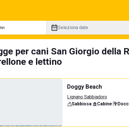
Seleziona date
gge per cani San Giorgio della R
llone e lettino
Doggy Beach
Lignano Sabbiadoro
Sabbiosa
·
Cabine
·
Docci