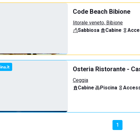
Code Beach Bibione
litorale veneto, Bibione
Sabbiosa
·
Cabine
·
Acce
Osteria Ristorante - Ca
Ceggia
Cabine
·
Piscina
·
Access
1