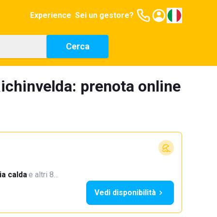
Experience
Sei un gestore?
Cerca
ichinvelda: prenota online
a calda
·
e altri 8…
Vedi disponibilità