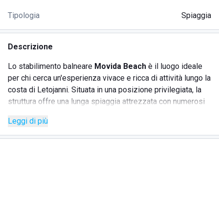
Tipologia
Spiaggia
Descrizione
Lo stabilimento balneare
Movida Beach
è il luogo ideale
per chi cerca un'esperienza vivace e ricca di attività lungo la
costa di Letojanni. Situata in una posizione privilegiata, la
struttura offre una lunga spiaggia attrezzata con numerosi
servizi per garantire comfort e divertimento ai suoi ospiti.
Leggi di più
Tra i servizi disponibili troviamo:
SERVIZI
WiFi gratuito
Parcheggio
Ristorante e area bar con servizio in spiaggia
Nursery