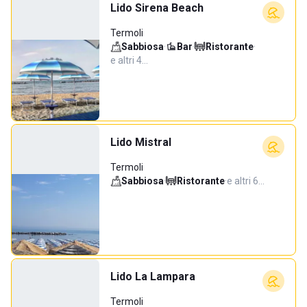
Lido Sirena Beach
Termoli
Sabbiosa
·
Bar
·
Ristorante
·
e altri 4…
Lido Mistral
Termoli
Sabbiosa
·
Ristorante
·
e altri 6…
Lido La Lampara
Termoli