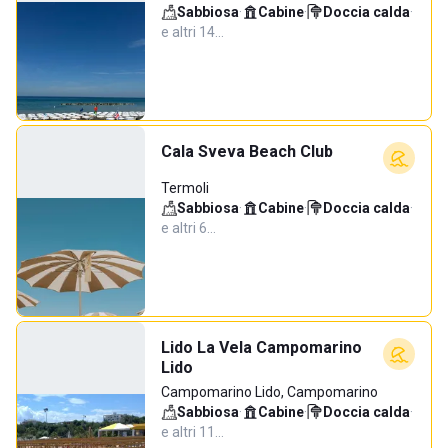
Sabbiosa
·
Cabine
·
Doccia calda
·
e altri 14…
Cala Sveva Beach Club
Termoli
Sabbiosa
·
Cabine
·
Doccia calda
·
e altri 6…
Lido La Vela Campomarino
Lido
Campomarino Lido, Campomarino
Sabbiosa
·
Cabine
·
Doccia calda
·
e altri 11…