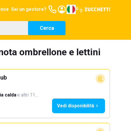
ence
Sei un gestore?
Cerca
nota ombrellone e lettini
lub
a calda
·
e altri 11…
Vedi disponibilità