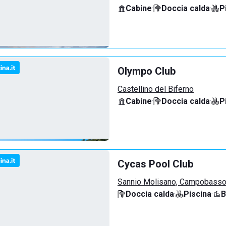
Cabine
·
Doccia calda
·
P
Olympo Club
Castellino del Biferno
Cabine
·
Doccia calda
·
P
Cycas Pool Club
Sannio Molisano, Campobass
Doccia calda
·
Piscina
·
B