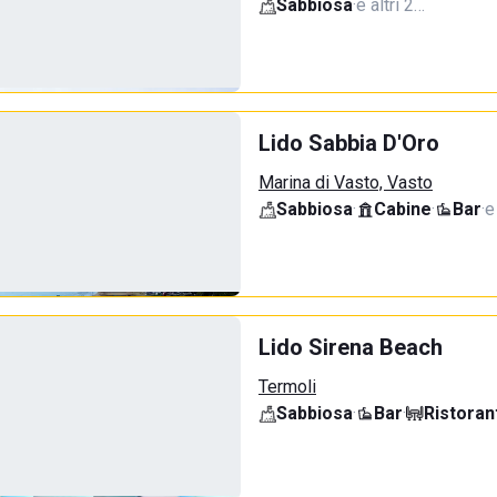
Sabbiosa
·
e altri 2…
Lido Sabbia D'Oro
Marina di Vasto, Vasto
Sabbiosa
·
Cabine
·
Bar
·
e
Lido Sirena Beach
Termoli
Sabbiosa
·
Bar
·
Ristoran