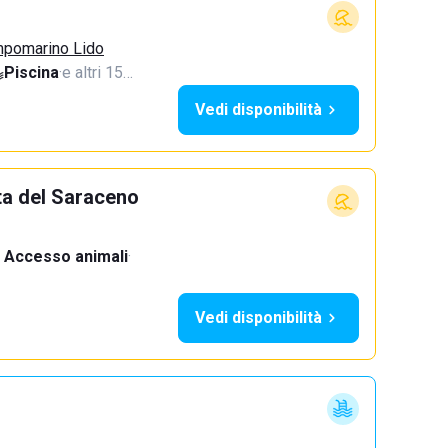
mpomarino Lido
Piscina
·
e altri 15…
Vedi disponibilità
ta del Saraceno
Accesso animali
·
Vedi disponibilità