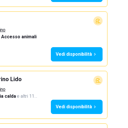
ino
Accesso animali
·
Vedi disponibilità
ino Lido
ino
a calda
·
e altri 11…
Vedi disponibilità