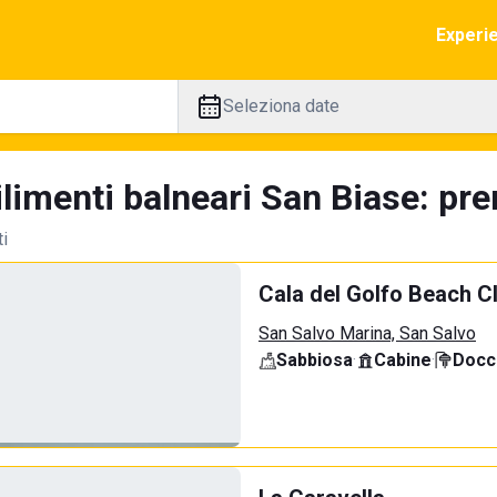
Experi
Seleziona date
limenti balneari San Biase: pre
ti
Cala del Golfo Beach C
San Salvo Marina, San Salvo
Sabbiosa
·
Cabine
·
Docci