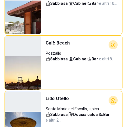
Sabbiosa
·
Cabine
·
Bar
·
e altri 10…
Calè Beach
Pozzallo
Sabbiosa
·
Cabine
·
Bar
·
e altri 8…
Lido Otello
Santa Maria del Focallo, Ispica
Sabbiosa
·
Doccia calda
·
Bar
·
e altri 2…