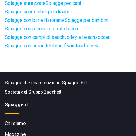
Spiagge attrezzate
Spiagge per cani
Spiagge accessibili per disabili
Spiagge con bar e ristorante
Spiagge per bambini
Spiagge con piscina e posto barca
Spiagge con campi di beachvolley e beachsoccer
Spiagge con corsi di kitesurf windsurf e vela
Spiagge.it è una soluzione Spiagge Srl
Società del
Gruppo Zucchetti
Spiagge.it
Chi siamo
Magazine