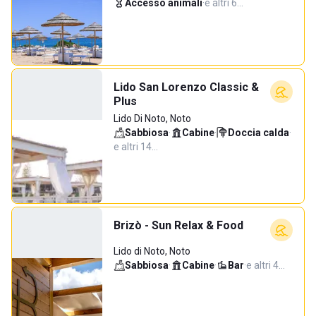
Accesso animali
·
e altri 6…
Lido San Lorenzo Classic &
Plus
Lido Di Noto, Noto
Sabbiosa
·
Cabine
·
Doccia calda
·
e altri 14…
Brizò - Sun Relax & Food
Lido di Noto, Noto
Sabbiosa
·
Cabine
·
Bar
·
e altri 4…