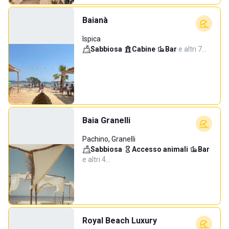
Baianà
Ispica
Sabbiosa
·
Cabine
·
Bar
·
e altri 7…
Baia Granelli
Pachino, Granelli
Sabbiosa
·
Accesso animali
·
Bar
·
e altri 4…
Royal Beach Luxury