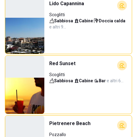
Lido Capannina
Scoglitti
Sabbiosa
·
Cabine
·
Doccia calda
·
e altri 9…
Red Sunset
Scoglitti
Sabbiosa
·
Cabine
·
Bar
·
e altri 6…
Pietrenere Beach
Pozzallo