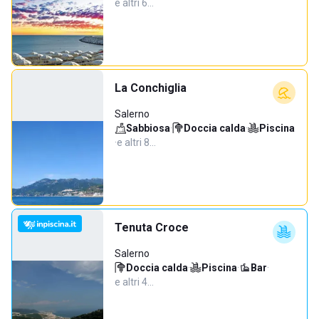
e altri 6…
La Conchiglia
Salerno
Sabbiosa
·
Doccia calda
·
Piscina
·
e altri 8…
Tenuta Croce
Salerno
Doccia calda
·
Piscina
·
Bar
·
e altri 4…