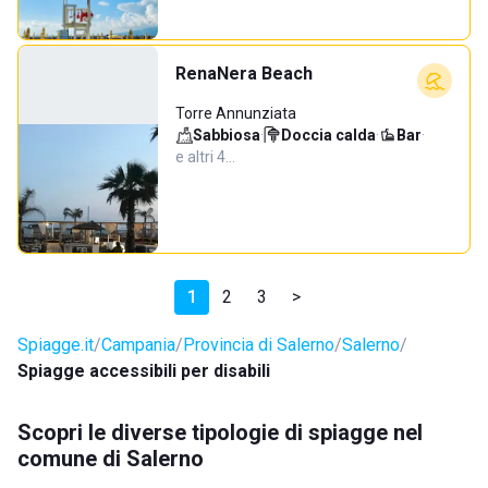
RenaNera Beach
Torre Annunziata
Sabbiosa
·
Doccia calda
·
Bar
·
e altri 4…
1
2
3
>
Spiagge.it
Campania
Provincia di Salerno
Salerno
Spiagge accessibili per disabili
Scopri le diverse tipologie di spiagge nel
comune di Salerno