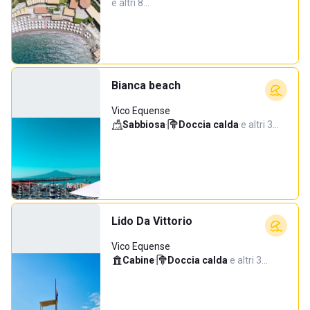
e altri 8…
Bianca beach
Vico Equense
Sabbiosa
·
Doccia calda
·
e altri 3…
Lido Da Vittorio
Vico Equense
Cabine
·
Doccia calda
·
e altri 3…