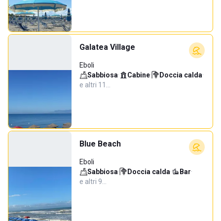
Galatea Village
Eboli
Sabbiosa
·
Cabine
·
Doccia calda
·
e altri 11…
Blue Beach
Eboli
Sabbiosa
·
Doccia calda
·
Bar
·
e altri 9…