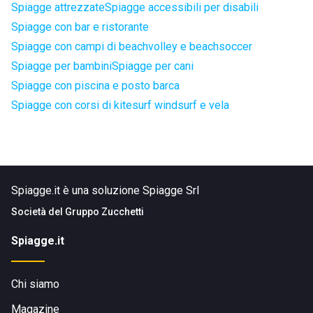
Spiagge attrezzate
Spiagge accessibili per disabili
Spiagge con bar e ristorante
Spiagge con campi di beachvolley e beachsoccer
Spiagge per bambini
Spiagge per cani
Spiagge con piscina e posto barca
Spiagge con corsi di kitesurf windsurf e vela
Spiagge.it è una soluzione Spiagge Srl
Società del
Gruppo Zucchetti
Spiagge.it
Chi siamo
Magazine