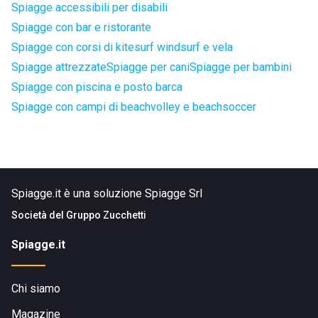
Spiagge accessibili per disabili
Spiagge con bar e ristorante
Spiagge con corsi di kitesurf windsurf e vela
Spiagge attrezzate
Spiagge per cani
Spiagge per bambini
Spiagge con piscina e posto barca
Spiagge con campi di beachvolley e beachsoccer
Spiagge.it è una soluzione Spiagge Srl
Società del
Gruppo Zucchetti
Spiagge.it
Chi siamo
Magazine