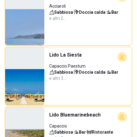
Acciaroli
Sabbiosa
·
Doccia calda
·
Bar
·
e altri 2…
Lido La Siesta
Capaccio Paestum
Sabbiosa
·
Doccia calda
·
Bar
·
e altri 3…
Lido Bluemarinebeach
Capaccio
Sabbiosa
·
Bar
·
Ristorante
·