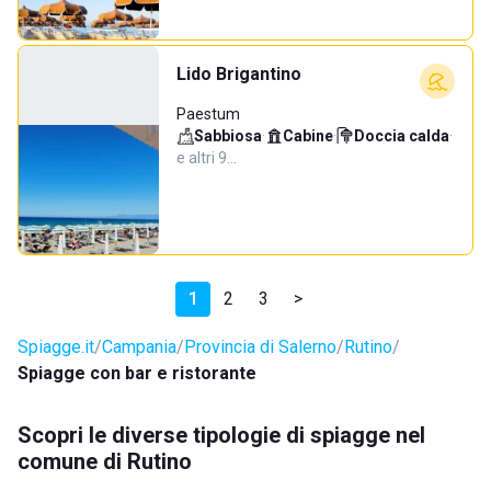
Lido Brigantino
Paestum
Sabbiosa
·
Cabine
·
Doccia calda
·
e altri 9…
1
2
3
>
Spiagge.it
Campania
Provincia di Salerno
Rutino
Spiagge con bar e ristorante
Scopri le diverse tipologie di spiagge nel
comune di Rutino