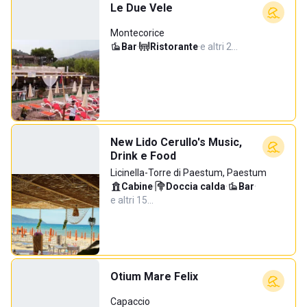
Le Due Vele
Montecorice
Bar
·
Ristorante
·
e altri 2…
New Lido Cerullo's Music,
Drink e Food
Licinella-Torre di Paestum, Paestum
Cabine
·
Doccia calda
·
Bar
·
e altri 15…
Otium Mare Felix
Capaccio