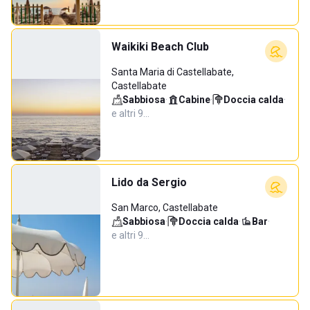
Waikiki Beach Club
Santa Maria di Castellabate,
Castellabate
Sabbiosa
·
Cabine
·
Doccia calda
·
e altri 9…
Lido da Sergio
San Marco, Castellabate
Sabbiosa
·
Doccia calda
·
Bar
·
e altri 9…