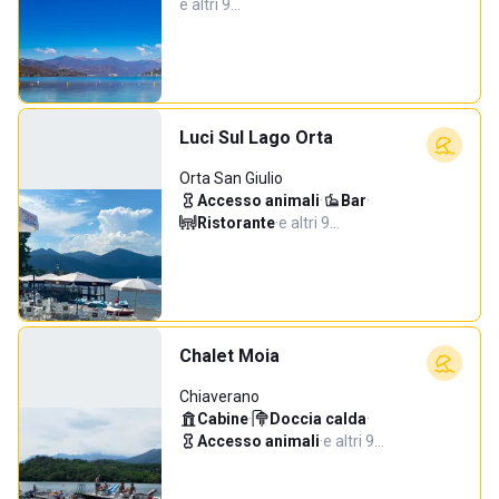
e altri 9…
Luci Sul Lago Orta
Orta San Giulio
Accesso animali
·
Bar
·
Ristorante
·
e altri 9…
Chalet Moia
Chiaverano
Cabine
·
Doccia calda
·
Accesso animali
·
e altri 9…