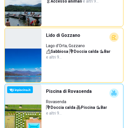
Accesso animali
·
e altri 9…
Lido di Gozzano
Lago d'Orta, Gozzano
Sabbiosa
·
Doccia calda
·
Bar
·
e altri 9…
Piscina di Rovasenda
Rovasenda
Doccia calda
·
Piscina
·
Bar
·
e altri 9…