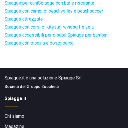
Spiagge per cani
Spiagge con bar e ristorante
Spiagge con campi di beachvolley e beachsoccer
Spiagge attrezzate
Spiagge con corsi di kitesurf windsurf e vela
Spiagge accessibili per disabili
Spiagge per bambini
Spiagge con piscina e posto barca
Spiagge.it è una soluzione Spiagge Srl
Società del
Gruppo Zucchetti
Spiagge.it
Chi siamo
Magazine