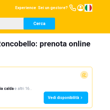
Experience
Sei un gestore?
Cerca
oncobello: prenota online
a calda
·
e altri 16…
Vedi disponibilità