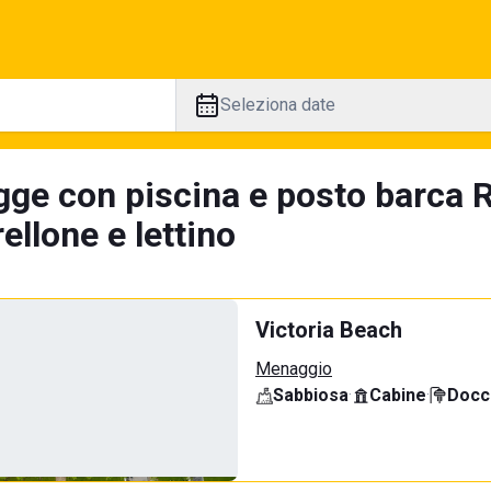
Seleziona date
gge con piscina e posto barca R
llone e lettino
Victoria Beach
Menaggio
Sabbiosa
·
Cabine
·
Docci