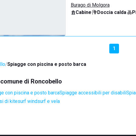
Burago di Molgora
Cabine
·
Doccia calda
·
P
1
llo
Spiagge con piscina e posto barca
el comune di Roncobello
e con piscina e posto barca
Spiagge accessibili per disabili
Spia
i di kitesurf windsurf e vela