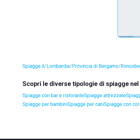
Spiagge.it
Lombardia
Provincia di Bergamo
Roncobe
Scopri le diverse tipologie di spiagge n
Spiagge con bar e ristorante
Spiagge attrezzate
Spiagg
Spiagge per bambini
Spiagge per cani
Spiagge con cors