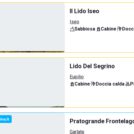
Il Lido Iseo
Iseo
Sabbiosa
·
Cabine
·
Docci
Lido Del Segrino
Eupilio
Cabine
·
Doccia calda
·
P
Pratogrande Frontelag
Garlate