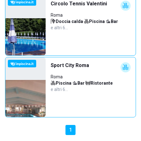
Circolo Tennis Valentini
Roma
Doccia calda
·
Piscina
·
Bar
·
e altri 6…
Sport City Roma
Roma
Piscina
·
Bar
·
Ristorante
·
e altri 6…
1