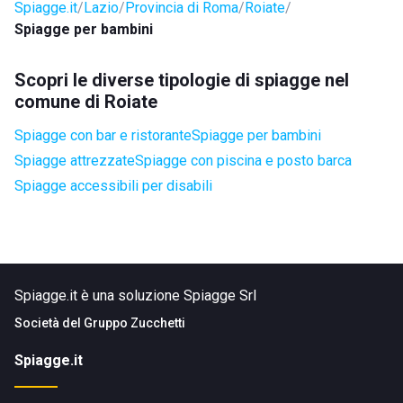
Spiagge.it
Lazio
Provincia di Roma
Roiate
Spiagge per bambini
Scopri le diverse tipologie di spiagge nel
comune di Roiate
Spiagge con bar e ristorante
Spiagge per bambini
Spiagge attrezzate
Spiagge con piscina e posto barca
Spiagge accessibili per disabili
Spiagge.it è una soluzione Spiagge Srl
Società del
Gruppo Zucchetti
Spiagge.it