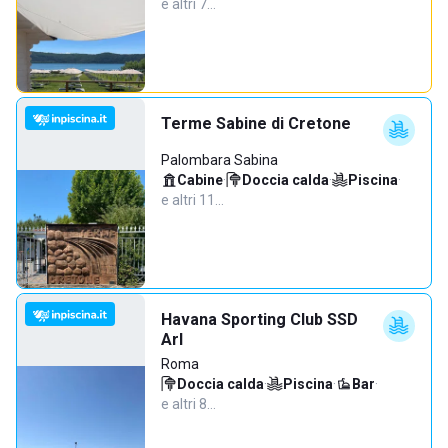
e altri 7…
Terme Sabine di Cretone
Palombara Sabina
Cabine
·
Doccia calda
·
Piscina
·
e altri 11…
Havana Sporting Club SSD
Arl
Roma
Doccia calda
·
Piscina
·
Bar
·
e altri 8…