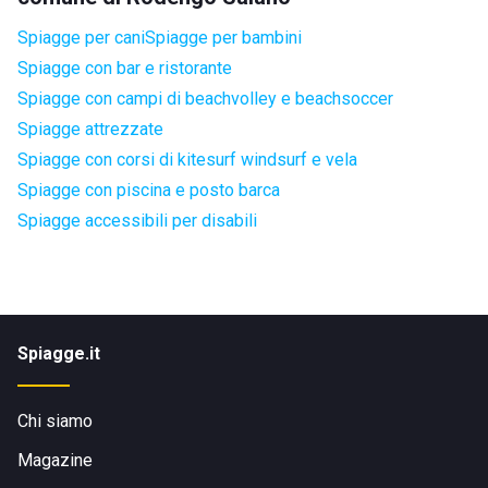
Spiagge per cani
Spiagge per bambini
Spiagge con bar e ristorante
Spiagge con campi di beachvolley e beachsoccer
Spiagge attrezzate
Spiagge con corsi di kitesurf windsurf e vela
Spiagge con piscina e posto barca
Spiagge accessibili per disabili
Spiagge.it
Chi siamo
Magazine