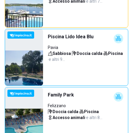
Accesso animali
·
e altri 7…
Piscina Lido Idea Blu
Pavia
Sabbiosa
·
Doccia calda
·
Piscina
·
e altri 9…
Family Park
Felizzano
Doccia calda
·
Piscina
·
Accesso animali
·
e altri 8…