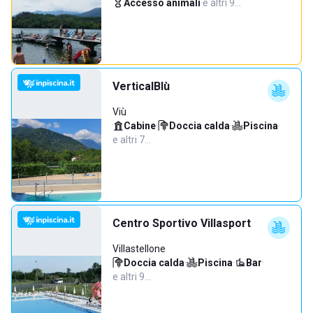
Accesso animali
·
e altri 9…
VerticalBlù
Viù
Cabine
·
Doccia calda
·
Piscina
·
e altri 7…
Centro Sportivo Villasport
Villastellone
Doccia calda
·
Piscina
·
Bar
·
e altri 9…