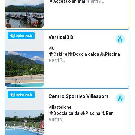
Accesso animali
·
e altri 9…
VerticalBlù
Viù
Cabine
·
Doccia calda
·
Piscina
·
e altri 7…
Centro Sportivo Villasport
Villastellone
Doccia calda
·
Piscina
·
Bar
·
e altri 9…