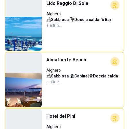
Lido Raggio Di Sole
Alghero
Sabbiosa
·
Doccia calda
·
Bar
·
e altri 2…
Almafuerte Beach
Alghero
Sabbiosa
·
Cabine
·
Doccia calda
·
e altri 5…
Hotel dei Pini
Alghero