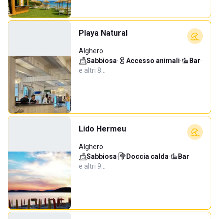
Playa Natural
Alghero
Sabbiosa
·
Accesso animali
·
Bar
·
e altri 8…
Lido Hermeu
Alghero
Sabbiosa
·
Doccia calda
·
Bar
·
e altri 9…