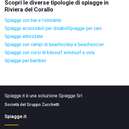
Scopri le diverse tipologie di spiagge in
Riviera del Corallo
Spiagge con bar e ristorante
Spiagge accessibili per disabili
Spiagge per cani
Spiagge attrezzate
Spiagge con campi di beachvolley e beachsoccer
Spiagge con corsi di kitesurf windsurf e vela
Spiagge per bambini
Spiagge.it è una soluzione Spiagge Srl
Società del
Gruppo Zucchetti
Spiagge.it