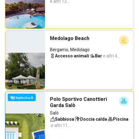
e altri 12…
Medolago Beach
Bergamo, Medolago
Accesso animali
·
Bar
·
e altri 4…
Polo Sportivo Canottieri
Garda Salò
Salò
Sabbiosa
·
Doccia calda
·
Piscina
·
e altri 11…