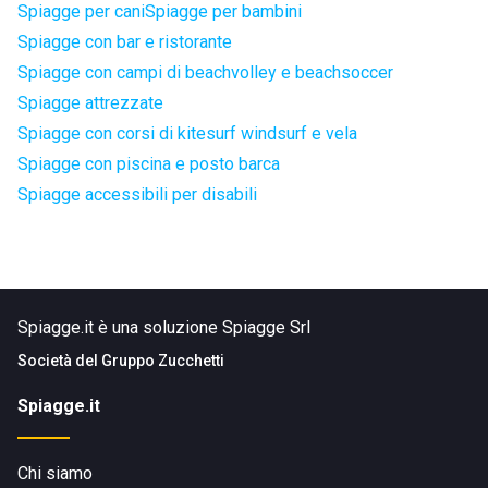
Spiagge per cani
Spiagge per bambini
Spiagge con bar e ristorante
Spiagge con campi di beachvolley e beachsoccer
Spiagge attrezzate
Spiagge con corsi di kitesurf windsurf e vela
Spiagge con piscina e posto barca
Spiagge accessibili per disabili
Spiagge.it è una soluzione Spiagge Srl
Società del
Gruppo Zucchetti
Spiagge.it
Chi siamo