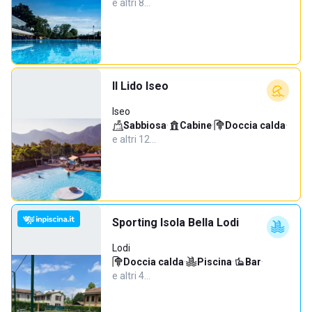
e altri 8…
Il Lido Iseo
Iseo
Sabbiosa
·
Cabine
·
Doccia calda
·
e altri 12…
Sporting Isola Bella Lodi
Lodi
Doccia calda
·
Piscina
·
Bar
·
e altri 4…