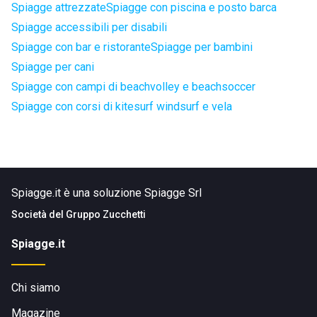
Spiagge attrezzate
Spiagge con piscina e posto barca
Spiagge accessibili per disabili
Spiagge con bar e ristorante
Spiagge per bambini
Spiagge per cani
Spiagge con campi di beachvolley e beachsoccer
Spiagge con corsi di kitesurf windsurf e vela
Spiagge.it è una soluzione Spiagge Srl
Società del
Gruppo Zucchetti
Spiagge.it
Chi siamo
Magazine