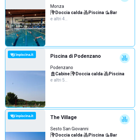
Monza
Doccia calda
·
Piscina
·
Bar
·
e altri 4…
Piscina di Podenzano
Podenzano
Cabine
·
Doccia calda
·
Piscina
·
e altri 5…
The Village
Sesto San Giovanni
Doccia calda
·
Piscina
·
Bar
·