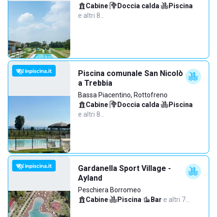
Cabine
·
Doccia calda
·
Piscina
·
e altri 8…
Piscina comunale San Nicolò
a Trebbia
Bassa Piacentino, Rottofreno
Cabine
·
Doccia calda
·
Piscina
·
e altri 8…
Gardanella Sport Village -
Ayland
Peschiera Borromeo
Cabine
·
Piscina
·
Bar
·
e altri 7…