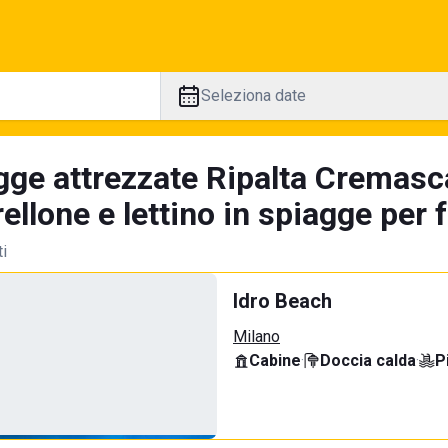
Seleziona date
gge attrezzate Ripalta Cremasca
llone e lettino in spiagge per 
ti
Idro Beach
Milano
Cabine
·
Doccia calda
·
P