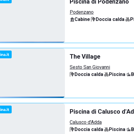
Piscina di Podenzano
Podenzano
Cabine
·
Doccia calda
·
P
The Village
Sesto San Giovanni
Doccia calda
·
Piscina
·
B
Piscina di Calusco d'A
Calusco d'Adda
Doccia calda
·
Piscina
·
B