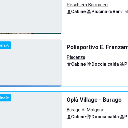
Peschiera Borromeo
Cabine
·
Piscina
·
Bar
·
e al
Polisportivo E. Franzan
Piacenza
Cabine
·
Doccia calda
·
P
Oplà Village - Burago
Burago di Molgora
Cabine
·
Doccia calda
·
P