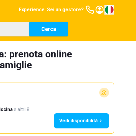
Experience
Sei un gestore?
Cerca
: prenota online
famiglie
iscina
·
e altri 8…
Vedi disponibilità